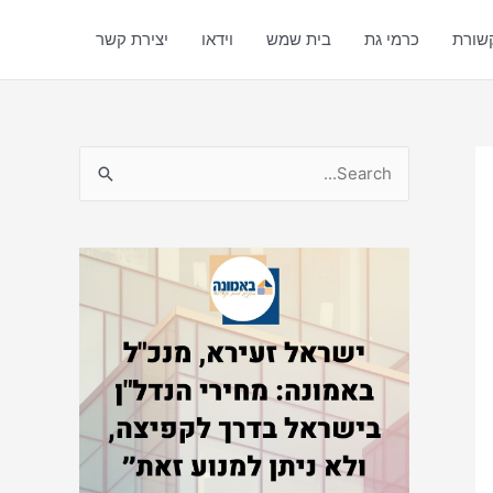
שורת
כרמי גת
בית שמש
וידאו
יצירת קשר
S
e
a
r
c
h
f
o
r
: