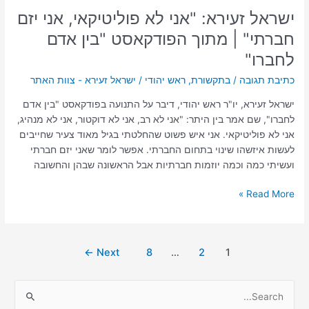
"בין
ישראל זעירא: "אני לא פוליטיקאי, אני יזם
אדם
חברתי" | מתוך הפודקאסט "בין אדם
לחברו"
לחברו"
כתיבת תגובה
/
בתקשורת
,
ראש יהודי
/
ישראל זעירא - צוות האתר
ישראל זעירא, יו"ר ראש יהודי, דיבר על התנועה בפודקאסט "בין אדם
לחברו", שם אמר בין היתר: "אני לא רב, אני לא דוקטור, אני לא מנהיג,
אני לא פוליטיקאי. אני איש פשוט שהחלטתי בגיל מאוד צעיר שחייבים
לעשות איזשהו שינוי בתחום החברתי. אפשר לומר שאני יזם חברתי
ועשיתי כמה וכמה יוזמות חברתיות אבל הראשונה שבהן והחשובה
Read More »
←
Next
8
…
2
1
S