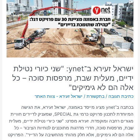
ב־ynet:
"שני
כיורי
נטילת
ידיים,
מעלית
שבת,
מרפסות
סוכה
–
ישראל זעירא ב־ynet: "שני כיורי נטילת
כל
ידיים, מעלית שבת, מרפסות סוכה – כל
אלה
אלה הם לא גימיקים"
הם
לא
כתיבת תגובה
/
בתקשורת
/
ישראל זעירא - צוות האתר
גימיקים"
בכתבה ב־ynet מציג מייסד באמונה, ישראל זעירא, את הגישה
המיוחדת לתכנון פרויקט כרמי גת SPECIAL, שמעניק לדיירים חוויית
מגורים רחבה ומוקפדת. זעירא מפרט: "שני כיורי נטילת ידיים, מעלית
שבת, מרפסות סוכה, חדרי מדרגות מתוכננים לנוחיות הציבור – כל
אלה הם לא גימיקים, אלא חלק מהותי מהחשיבה על הדייר". הפרויקט