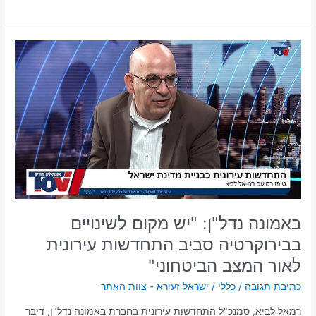
באמונה
נדל"ן:
"יש
מקום
לשינויים
בבירוקרטיה
סביב
התחדשות
עירונית
לאור
המצב
הביטחוני"
באמונה נדל"ן: "יש מקום לשינויים
בבירוקרטיה סביב התחדשות עירונית
לאור המצב הביטחוני"
כתיבת תגובה
/
כללי
/
ישראל זעירא - צוות האתר
רמאל לביא, סמנכ"ל התחדשות עירונית בחברת באמונה נדל"ן, דיבר