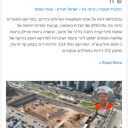
ש"ח
כתיבת תגובה
/
כרמי גת
/
ישראל זעירא - צוות האתר
בכלכליסט דווח על אחת העסקאות הגדולות בדרום. בפרויקט המגורים
כרמי גת SPECIAL של חברת באמונה, קבוצת יסודות חתמה על
עסקת סינדיקציה רחבה בליווי של מיטב, הכשרה ביטוח ואיילון ביטוח.
שלושת הגופים יספקו ליווי פיננסי וערבויות לפרויקט הענק בהיקף של
כ-900 מיליון ש"ח. הפרויקט כולל 334 יחידות דיור בצפון קריית גת,
מתוכן 312 דירות במגדלים ובמבנים
Read More »
מסר
חשוב
מישראל
זעירא
בכרמי
גת
SPECIAL:
לפני