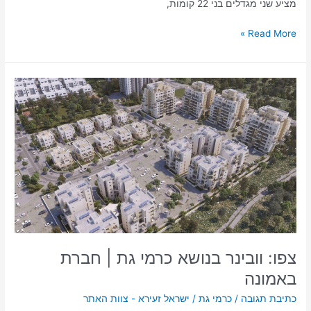
מציע שני מגדלים בני 22 קומות,
Read More »
צפו:
וובינר
בנושא
כרמי
גת
|
חברת
באמונה
צפו: וובינר בנושא כרמי גת | חברת
באמונה
כתיבת תגובה
/
כרמי גת
/
ישראל זעירא - צוות האתר