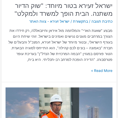
ישראל זעירא בטור מיוחד: "שוק הדיור
משתנה. הבית הופך למשרד ולמקלט"
כתיבת תגובה
/
בתקשורת
/
ישראל זעירא - צוות האתר
מבצע "שאגת הארי" והמלחמה מול איראן וחיזבאללה, רק חידדו את
הצורך במרחבים מוגנים נגישים ואמינים בישראל. זוהי שיחת היום
בעורף הישראלי, ובטור מיוחד של ישראל זעירא, המנכ"ל והבעלים של
חברת "באמונה – בונים לכם קהילה", הוא התייחס לסוגיה הבוערת.
הטור פורסם במגזין "הבמה המרכזית של הנדל"ן" בעריכת עופר
פטרסבורג. "הדירה הופכת למרחב רב-תכליתי. היא בית,
Read More »
כרמי
גת
SPECIAL
של
חברת