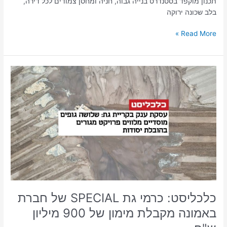
תכנון מוקפד בסטנדרט בנייה גבוה, חניה ומחסן צמודים לכל דירה,
בלב שכונה ירוקה
Read More »
כלכליסט:
כרמי
גת
SPECIAL
של
חברת
באמונה
מקבלת
מימון
של
900
מיליון
כלכליסט: כרמי גת SPECIAL של חברת
ש"ח
באמונה מקבלת מימון של 900 מיליון