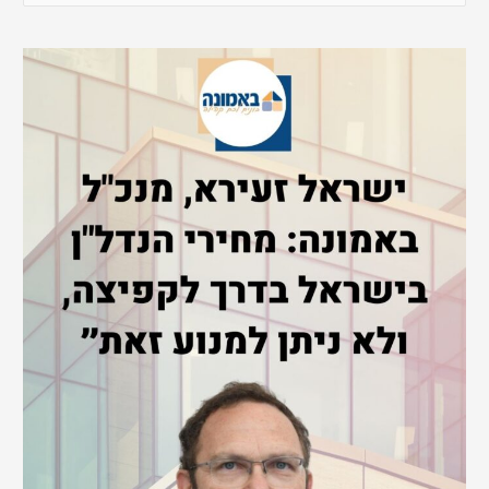
e
a
r
c
h
f
o
r
: