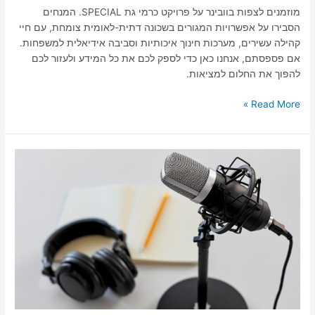
מוזמנים לצפות בוובינר על פרויקט כרמי גת SPECIAL. המנחים
הסבירו על אפשרויות המגורים בשכונה דתית-לאומית צומחת, עם חיי
קהילה עשירים, מערכות חינוך איכותיות וסביבה אידיאלית למשפחות.
אם פספסתם, אנחנו כאן כדי לספק לכם את כל המידע ולעזור לכם
להפוך את החלום למציאות.
Read More »
ישראל
זעירא:
"אני
לא
פוליטיקאי,
אני
יזם
חברתי"
|
מתוך
הפודקאסט