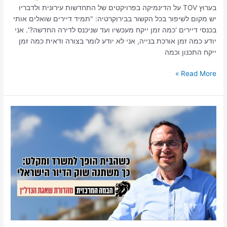
בערוץ TOV על הדינמיקה בפרויקטים של התחדשות עירונית ולדבריו
יש מקום לשיפור בכל הקשור בבירוקרטיה: "תמיד דיירים שואלים אותי
בכנסי דיירים 'כמה זמן ייקח מעכשיו ועד שניכנס לדירה החדשה?'. אני
יודע כמה זמן אורכת בנייה, אני לא יודע לומר בצורה ודאית כמה זמן
ייקח התכנון וכמה
Read More »
ישראל
זעירא
בטור
מיוחד:
"שוק
הדיור
משתנה.
הבית
הופך
למשרד
ולמקלט"