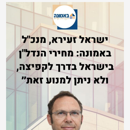
a
r
c
h
f
o
r
: