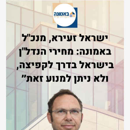
r
c
h
f
o
r
: