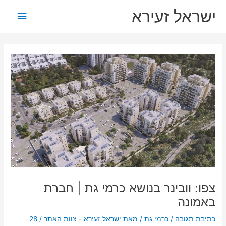
ילוג
תפריט
ישראל זעירא
תוכן
ראשי
צפו: וובינר בנושא כרמי גת | חברת
באמונה
כתיבת תגובה
/
כרמי גת
/ מאת
ישראל זעירא - צוות האתר
/
28