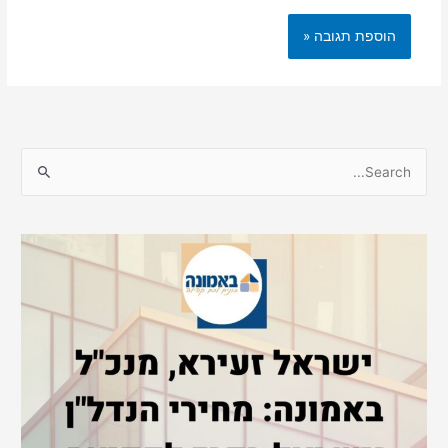
S
e
a
r
c
h
f
o
r
: