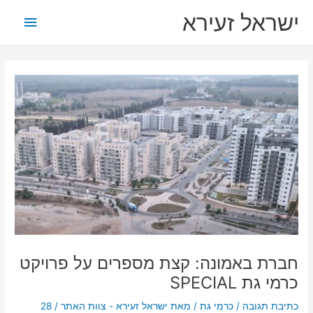
ילוג
תפריט
ישראל זעירא
תוכן
ראשי
חברת באמונה: קצת מספרים על פרויקט
כרמי גת SPECIAL
כתיבת תגובה
/
כרמי גת
/ מאת
ישראל זעירא - צוות האתר
/
28