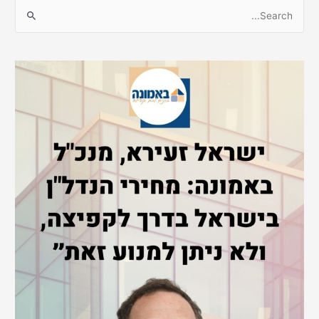
S
e
a
r
c
h
f
o
r
: