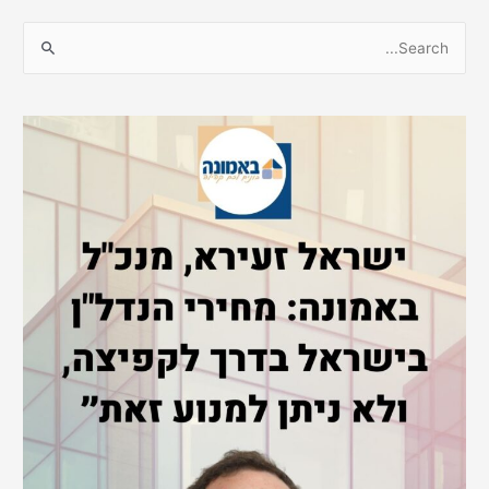
S
e
a
r
c
h
f
o
r
: