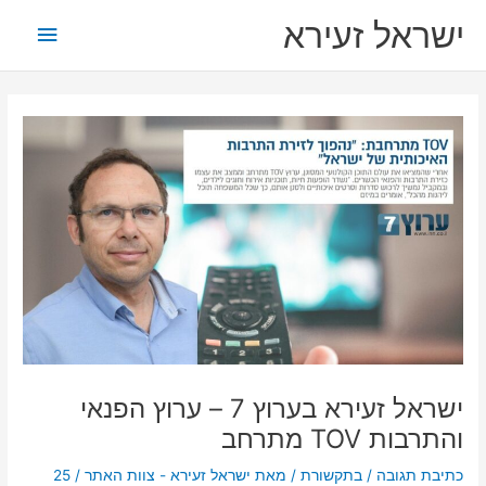
ילוג
תפריט
ישראל זעירא
תוכן
ראשי
ישראל זעירא בערוץ 7 – ערוץ הפנאי
והתרבות TOV מתרחב
כתיבת תגובה
/
בתקשורת
/ מאת
ישראל זעירא - צוות האתר
/
25