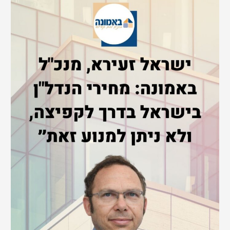
r
c
h
f
o
r
: