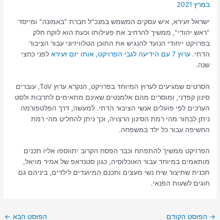
במרץ 2021
ישראל זעירא, איש עסקים המשמש במנכ"ל חברת "באמונה" ומייסד
"ראש יהודי", ממשיך להרחיב את פעילותו וכעת הוא לוקח חלק
בפרויקט ייחודי הנועד להנגיש את התוכן הטלוויזיוני עבור הציבור
הדתי.
ערוץ 7 עם הידיעה לגבי הפרויקט, אותו יזם זעירא
לפני כחצי
שנה.
הסרטים שמגיעים לערוץ המיוחד בפרויקט, הנקרא ערוץ ToV, עוברים
סינון קפדני, ומוסרים מהם אלמנטים שאינם מתאימים לתרבות ולסט
הערכים לפי פועלים אנשי הציבור הדתי. למעשה, דרך הפלטפורמה
ניתן לבחור מהי רמת הסינון הרצויה, וכך ניתן להחליט מהי רמת
החשיפה עבור כל ילד במשפחה.
הפרויקט ממשיך להתפתח וכבר הפסח הקרוב יתווספו אליו תכנים
מותאמים במיוחד עבור האוכלוסיה, כגון סטנדאפ של אמיר מויאל,
תכנית שתיצור שיח נשי מעצים ותכנם המיועדים לילדים, ביניהם גם
חוגים לשעות הפנאי.
→
הפוסט הקודם
הפוסט הבא
←