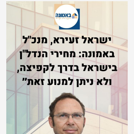
r
c
h
f
o
r
: