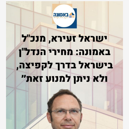
r
c
h
f
o
r
: