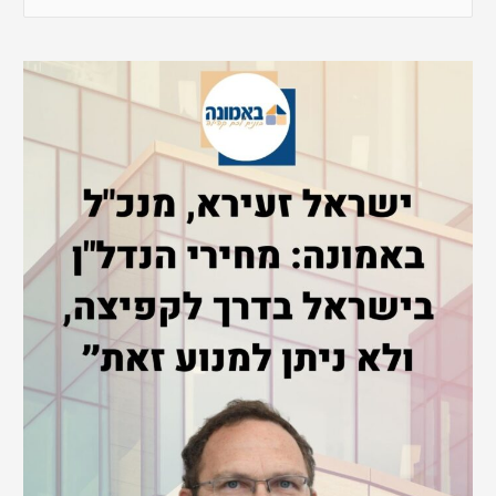
e
a
r
c
h
f
o
r
: