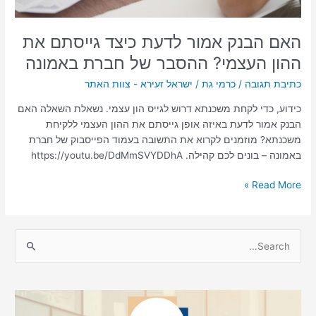
ההסבר
של
חברת
האם הבנק אמור לדעת כיצד גייסתם את
באמונה
ההון העצמי? ההסבר של חברת באמונה
כתיבת תגובה
/
כרמי גת
/
ישראל זעירא - צוות האתר
כידוע, כדי לקחת משכנתא דרוש לגייס הון עצמי. נשאלת השאלה האם
הבנק אמור לדעת באיזה אופן גייסתם את ההון העצמי ללקיחת
משכנתא? מוזמנים לקרוא את התשובה בעמוד הפייסבוק של חברת
באמונה – בונים לכם קהילה. https://youtu.be/DdMmSVYDDhA
Read More »
S
e
a
r