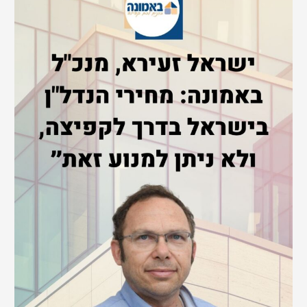
c
h
f
o
r
: