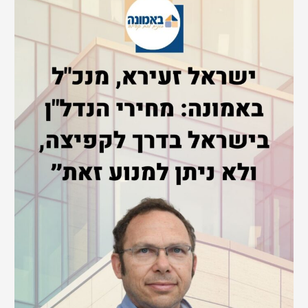
r
c
h
f
o
r
: