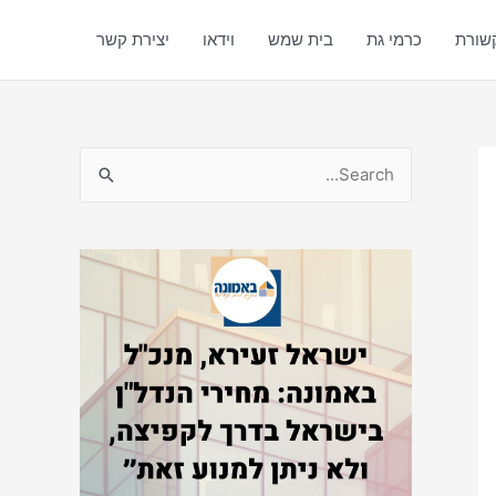
שורת
כרמי גת
בית שמש
וידאו
יצירת קשר
S
e
a
r
c
h
f
o
r
: