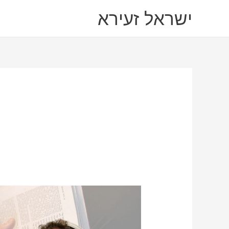
ילוג
ישראל זעירא
תוכן
יו"ר
"ראש
יהודי"
ישראל