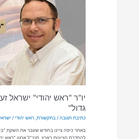
זעירא
על
"הנני'"
:
"מתחילים
משהו
גדול"
יו"ר "ראש יהודי" ישראל זע
גדול"
כתיבת תגובה
/
בתקשורת
,
ראש יהודי
/
ישראל
באתר כיפה ציינו בחודש שעבר את השקת "בי
להחדרת הציונות בארץ, מנכ"ל ארגון "ראש יה