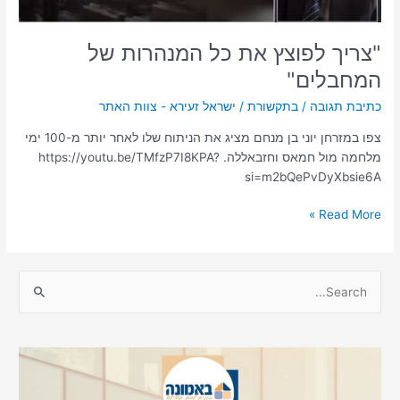
"צריך לפוצץ את כל המנהרות של
המחבלים"
כתיבת תגובה
/
בתקשורת
/
ישראל זעירא - צוות האתר
צפו במזרחן יוני בן מנחם מציג את הניתוח שלו לאחר יותר מ-100 ימי
מלחמה מול חמאס וחזבאללה. https://youtu.be/TMfzP7I8KPA?
si=m2bQePvDyXbsie6A
Read More »
S
e
a
r
c