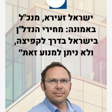
h
f
o
r
: