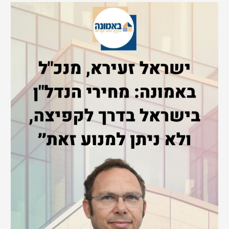
r
c
h
f
o
r
: