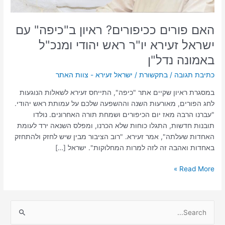
ראש
יהודי
ומנכ"ל
האם פורים ככיפורים? ראיון ב"כיפה" עם
באמונה
ישראל זעירא יו"ר ראש יהודי ומנכ"ל
נדל"ן
באמונה נדל"ן
כתיבת תגובה
/
בתקשורת
/
ישראל זעירא - צוות האתר
במסגרת ראיון שקיים אתר "כיפה", התייחס זעירא לשאלות הנוגעות
לחג הפורים, מאורעות השנה וההשפעה שלכם על עמותת ראש יהודי.
"עברנו הרבה מאז יום הכיפורים ושמחת תורה האחרונים. נולדו
תובנות חדשות, התגלו כוחות שלא הכרנו, ומפלס השנאה ירד לעומת
האחדות שעלתה", אמר זעירא. "רוב הציבור מבין שיש לחזק ולהתחזק
באחדות ואהבה זה לזה למרות המחלוקות". ישראל […]
Read More »
S